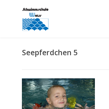
Skip
to
main
content
Seepferdchen 5