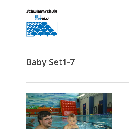
Skip
to
main
content
Baby Set1-7